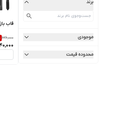
برند
قاب بازکن مدل 10
موجودی
%
626,000
40,000
محدوده قیمت