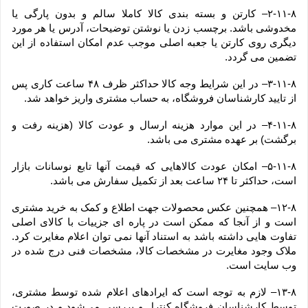
۲-۱۱-۸– کارتن و بسته بندی کالا کاملا سالم و بدون پارگی یا 
مخدوشی باشد. برچسب زدن یا نوشتن توضیحات، آدرس یا هر مورد 
دیگری روی کارتن یا جعبه اصلی موجب عدم امکان استفاده از این 
تضمین می گردد.
۳-۱۱-۸– در این شرایط وجه کالا حداکثر ظرف ۴۸ ساعت کاری پس 
از تایید کارشناسان فروشگاه، به حساب مشتری واریز خواهد شد.
۴-۱۱-۸– در این موارد هزینه ارسال و عودت کالا (هزینه رفت و 
برگشت) بر عهده مشتری می باشد.
۵-۱۱-۸– امکان عودت کالاهایی که قیمت آنها تابع نوسانات بازار 
است، حداکثر تا ۲۴ ساعت بعد از تکمیل سفارش می باشد.
۱۲-۸– همچنین عکس محصولات جهت اطلاع و کمک به خرید مشتری 
است و از آنجا که ممکن است در پاره ای جزییات با کالای اصلی 
تفاوت هایی داشته باشد به استناد آنها نمی توان اعلام مغایرت کرد. 
ملاک وجود مغایرت در مشخصات کالا، مشخصات فنی درج شده در 
وب سایت است.
۱۳-۸– لازم به توجه است که ایرادهای اعلام شده توسط مشتری، 
توسط کارشناسان فروشگاه کنترل و بررسی می‏‌شود و در صورت 