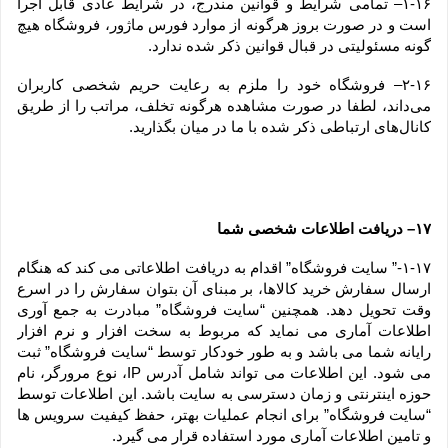
۱-۱۶– تمامی شرایط و قوانین مندرج، در شرایط عادی قابل اجرا 
است و در صورت بروز هرگونه از موارد فورس ماژور، فروشگاه هیچ 
گونه مسئولیتی در قبال قوانین ذکر شده ندارد.
۲-۱۶– فروشگاه خود را ملزم به رعایت حریم شخصی کاربران 
می‌داند، لطفا در صورت مشاهده هرگونه تخلف، مراتب را از طریق 
کانال‏‌های ارتباطی ذکر شده با ما در میان بگذارید.
۱۷– دریافت اطلاعات شخصی شما
۱-۱۷-” سایت فروشگاه” اقدام به دریافت اطلاعاتی می کند که هنگام 
ارسال سفارش خرید کالاها، بر مبنای آن بتوان سفارش را در اسرع 
وقت تحویل دهد. همچنین “سایت فروشگاه” مبادرت به جمع آوری 
اطلاعات آماری می نماید که مربوط به سخت افزار و نرم افزار 
رایانه شما می باشد و به طور خودکار توسط “سایت فروشگاه” ثبت 
می شود. این اطلاعات می تواند شامل آدرس IP، نوع مرورگر، نام 
حوزه اینترنتی و زمان دسترسی به سایت باشد. این اطلاعات توسط 
“سایت فروشگاه” برای انجام عملیات بهتر، حفظ کیفیت سرویس ها 
و تامین اطلاعات آماری مورد استفاده قرار می گیرد.