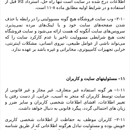
اطلاعات درج شده در سایت است تنها راه حل، استرداد کالا قبل از 
استفاده و در شرایط اولیه مطابق ماده ۸-۱۱ است.
۲-۱۰– وب ‏‌سایت فروشگاه هیچ گونه مسوولیتی را در رابطه با حذف 
شدن صفحه‏‌های سایت خود و یا لینک‏‌های مرده نمی‌‏پذیرد. 
سروﻳس‌‏های سایت آن‏گونه که هست ارائه می‏‌شود و سایت فروشگاه 
تحت هیچ شرایطی مسوولیت تاخیر یا عدم کارکرد سایت را که 
می‌تواند ناشى از عوامل طبیعى، نیروى انسانی، مشکلات اینترنتى، 
خرابی تجهیزات کامپیوترى، مخابراتى و غیره باشد بر عهده ندارد.
۱۱– مسئولیتهای سایت و کاربران
۱-۱۱– هر گونه استفاده غیر متعارف، غیر مجاز و غیر قانونی از 
سایت توسط کاربران که منجر به آسیب، خرابی، از دست رفتن یا 
تغییر اطلاعات، افشای اطلاعات شخصی کاربران و سایر ضرر و 
زیان های احتمالی گردد، پیگرد قانونی به دنبال خواهد داشت.
۲-۱۱– کاربران موظف به حفاظت از اطلاعات شخصی کاربری 
خویش بوده و مسئولیت تبادل هرگونه اطلاعاتی که از طریق شناسه 