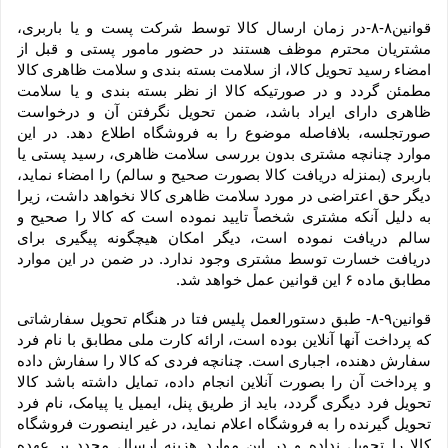
قوانین۸-۸-در زمان ارسال کالا توسط شرکت پست و یا باربری، 
مشتریان محترم موظف هستند در حضور مامور پستی و قبل از 
امضاء رسید تحویل کالا، از سلامت بسته بندی و سلامت ظاهری کالا 
مطمئن گردد و در صورتیکه کالا از نظر بسته بندی و یا سلامت 
ظاهری دارای ایراد باشد، ضمن تحویل نگرفتن آن و درخواست 
صورتجلسه، بلافاصله موضوع را به فروشگاه اطلاع دهد. در این 
موارد چنانچه مشتری بدون بررسی سلامت ظاهری، رسید پستی یا 
باربری (بمنزله دریافت کالا بصورت صحیح و سالم) را امضاء نماید، 
دیگر حق اعتراضی در مورد سلامت ظاهری کالا نخواهد داشت، زیرا 
به دلیل آنکه مشتری شخصاً تایید نموده است که کالا را صحیح و 
سالم دریافت نموده است، دیگر امکان هیچگونه پیگیری برای 
دریافت خسارت توسط مشتری وجود ندارد. در ضمن در این موارد 
مطابق ماده ۶ این قوانین عمل خواهد شد.
قوانین۹-۸- طبق دستورالعمل پلیس فتا در هنگام تحویل سفارشاتی 
که پرداخت آنها آنلاین بوده است، ارائه کارت ملی مطابق با نام فرد 
سفارش دهنده، اجباری است. چنانچه فردی که کالا را سفارش داده 
و پرداخت آن را بصورت آنلاین انجام داده، تمایل داشته باشد کالا 
تحویل فرد دیگری گردد، باید از طریق پنل، ایمیل یا پیامک، نام فرد 
تحویل گیرنده را به فروشگاه اعلام نماید، در غیر اینصورت فروشگاه 
کالا را تحویل نداده و در این موارد هزینه ارسال مجدد بر عهده 