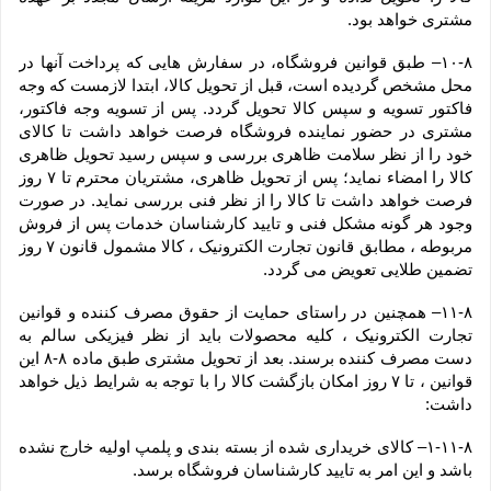
مشتری خواهد بود.
۱۰-۸– طبق قوانین فروشگاه، در سفارش هایی که پرداخت آنها در 
محل مشخص گردیده است، قبل از تحویل کالا، ابتدا لازمست که وجه 
فاکتور تسویه و سپس کالا تحویل گردد. پس از تسویه وجه فاکتور، 
مشتری در حضور نماینده فروشگاه فرصت خواهد داشت تا کالای 
خود را از نظر سلامت ظاهری بررسی و سپس رسید تحویل ظاهری 
کالا را امضاء نماید؛ پس از تحویل ظاهری، مشتریان محترم تا ۷ روز 
فرصت خواهد داشت تا کالا را از نظر فنی بررسی نماید. در صورت 
وجود هر گونه مشکل فنی و تایید کارشناسان خدمات پس از فروش 
مربوطه ، مطابق قانون تجارت الکترونیک ، کالا مشمول قانون ۷ روز 
تضمین طلایی تعویض می گردد.
۱۱-۸– همچنین در راستای حمایت از حقوق مصرف کننده و قوانین 
تجارت الکترونیک ، کلیه محصولات باید از نظر فیزیکی سالم به 
دست مصرف کننده برسند. بعد از تحویل مشتری طبق ماده ۸-۸ این 
قوانین ، تا ۷ روز امکان بازگشت کالا را با توجه به شرایط ذیل خواهد 
داشت:
۱-۱۱-۸– کالای خریداری شده از بسته بندی و پلمپ اولیه خارج نشده 
باشد و این امر به تایید کارشناسان فروشگاه برسد.