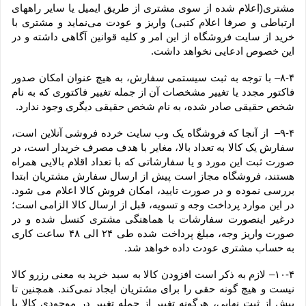
مشتری(اعلام شده از سوی مشتری از طریق ایمیل یا سایر راههای 
ارتباطی و صرفا اعلام کتبی) واریز و عودت می‌نماید و مشتری با 
خرید از سایت فروشگاه از این امر و کلیه قوانین آگاهی داشته و در 
این خصوص ادعایی نخواهد داشت.
۸-۴– با توجه به ثبت سیستمی سفارش، به هیچ عنوان امکان صدور 
فاکتور مجدد یا تغییر مشخصات آن از جمله تغییر فاکتوری که به نام 
شخص حقیقی صادر شده، به نام شخص حقیقی دیگری وجود ندارد.
۹-۴–  از آنجا که فروشگاه یک وب ‌سایت خرده‌ فروشی آنلاین است، 
سفارش یک کالا به تعداد بالا، مغایر با هدف مصرف خریدار است، در 
صورت ثبت این مورد و یا سفارشاتی که با تعداد اقلام بالایی همراه 
هستند، فروشگاه مجاز است پیش از ارسال سفارش مشتریان ابتدا 
بررسی نموده و در صورت تایید، امکان فروش کالا اعلام می شود. 
در این موارد پرداخت وجه و تسویه، قبل از ارسال کالا الزامی است؛ 
درغیر اینصورت سفارشات با هماهنگی مشتری کنسل شده و در 
صورت واریز وجه، مبلغ پرداخت شده طی ۲۴ الی ۴۸ ساعت کاری 
به حساب مشتری عودت داده خواهد شد.
۱۰-۴– لازم به ذکر است افزودن کالا به سبد خرید به معنی رزرو کالا 
نیست و هیچ گونه حقی را برای مشتریان ایجاد نمی‌کند. همچنین تا 
پیش از ثبت نهایی، هرگونه تغییر از جمله تغییر در موجودی کالا یا 