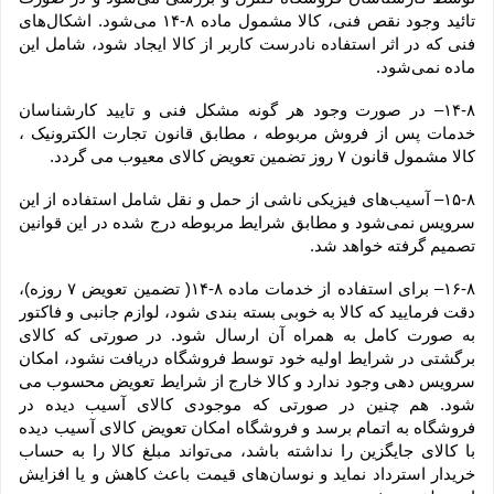
تائید وجود نقص فنی، کالا مشمول ماده ۸-۱۴ می‏‌شود. اشکال‏‌های 
فنی که در اثر استفاده نادرست کاربر از کالا ایجاد شود، شامل این 
ماده نمی‌‏شود.
۱۴-۸– در صورت وجود هر گونه مشکل فنی و تایید کارشناسان 
خدمات پس از فروش مربوطه ، مطابق قانون تجارت الکترونیک ، 
کالا مشمول قانون ۷ روز تضمین تعویض کالای معیوب می گردد.
۱۵-۸– آسیب‏‌های فیزیکی ناشی از حمل و نقل شامل استفاده از این 
سرویس نمی‏‌شود و مطابق شرایط مربوطه درج شده در این قوانین 
تصمیم گرفته خواهد شد.
۱۶-۸– برای استفاده از خدمات ماده ۸-۱۴( تضمین تعویض ۷ روزه)، 
دقت فرمایید که کالا به ‏خوبی بسته ‌بندی شود، لوازم جانبی و فاکتور 
به صورت کامل به همراه آن ارسال شود. در صورتی که کالای 
برگشتی در شرایط اولیه خود توسط فروشگاه دریافت نشود، امکان 
سرویس دهی وجود ندارد و کالا خارج از شرایط تعویض محسوب می 
شود. هم چنین در صورتی که موجودی کالای آسیب دیده در 
فروشگاه به اتمام برسد و فروشگاه امکان تعویض کالای آسیب دیده 
با کالای جایگزین را نداشته باشد، می‌تواند مبلغ کالا را به حساب 
خریدار استرداد نماید و نوسان‏‌های قیمت باعث کاهش و یا افزایش 