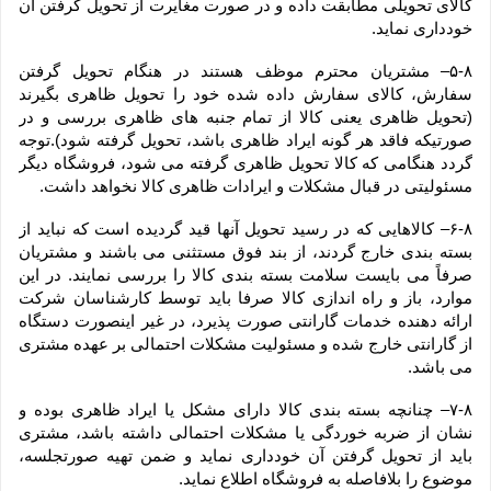
کالای تحویلی مطابقت داده و در صورت مغایرت از تحویل گرفتن آن 
خودداری نماید.
۵-۸– مشتریان محترم موظف هستند در هنگام تحویل گرفتن 
سفارش، کالای سفارش داده شده خود را تحویل ظاهری بگیرند 
(تحویل ظاهری یعنی کالا از تمام جنبه های ظاهری بررسی و در 
صورتیکه فاقد هر گونه ایراد ظاهری باشد، تحویل گرفته شود).توجه 
گردد هنگامی که کالا تحویل ظاهری گرفته می شود، فروشگاه دیگر 
مسئولیتی در قبال مشکلات و ایرادات ظاهری کالا نخواهد داشت.
۶-۸– کالاهایی که در رسید تحویل آنها قید گردیده است که نباید از 
بسته بندی خارج گردند، از بند فوق مستثنی می باشند و مشتریان 
صرفاً می بایست سلامت بسته بندی کالا را بررسی نمایند. در این 
موارد، باز و راه اندازی کالا صرفا باید توسط کارشناسان شرکت 
ارائه دهنده خدمات گارانتی صورت پذیرد، در غیر اینصورت دستگاه 
از گارانتی خارج شده و مسئولیت مشکلات احتمالی بر عهده مشتری 
می باشد.
۷-۸– چنانچه بسته بندی کالا دارای مشکل یا ایراد ظاهری بوده و 
نشان از ضربه خوردگی یا مشکلات احتمالی داشته باشد، مشتری 
باید از تحویل گرفتن آن خودداری نماید و ضمن تهیه صورتجلسه، 
موضوع را بلافاصله به فروشگاه اطلاع نماید.