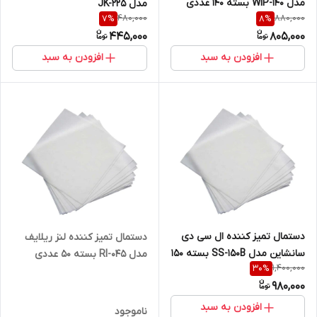
مدل WIP-140 بسته 140 عددی
مدل JK-225
480,000
880,000
7
%
8
%
445,000
805,000
افزودن به سبد
افزودن به سبد
دستمال تمیز کننده ال سی دی
دستمال تمیز کننده لنز ریلایف
سانشاین مدل SS-150B بسته 150
مدل RI-045 بسته 50 عددی
1,400,000
30
%
عددی
980,000
افزودن به سبد
ناموجود