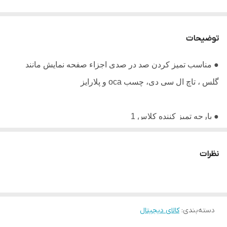
توضیحات
● مناسب تمیز کردن صد در صدی اجزاء صفحه نمایش مانند
گلس ، تاچ ال سی دی، چسب oca و پلارایز
● پارچه تمیز کننده کلاس 1
● ساخته شده از پلی استر با تراکم PN
نظرات
● بدون پرز و ذرات
دسته‌بندی
:
کالای دیجیتال
● تمیز کننده با جذب عالی