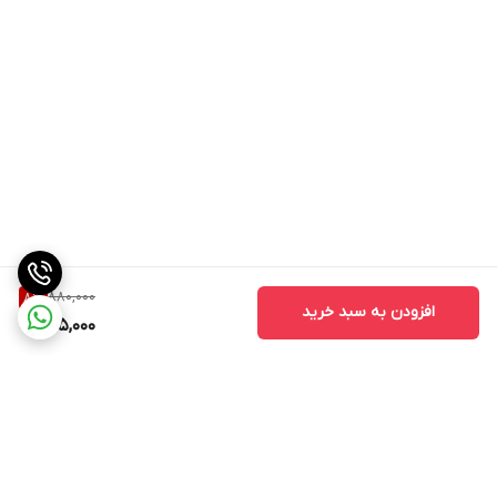
880,000
8
%
افزودن به سبد خرید
805,000