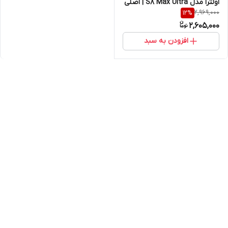
اولترا مدل S8 Max Ultra | اصلی
2,969,000
12
%
۴۹ میلی متر
2,605,000
افزودن به سبد