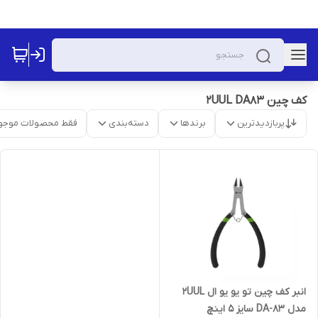
کف چین 2UUL DA83
پربازدیدترین
برندها
دسته‌بندی
فقط محصولات موجو
انبر کف چین تو یو یو ال 2UUL
مدل DA-83 سایز 5 اینچ