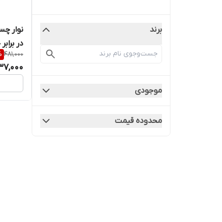
نوار چ
برند
%
481,000
۱۰۰ گرم
37,000
موجودی
محدوده قیمت