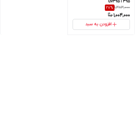
395 ا uv395
1,383,000
27
%
1,004,000
افزودن به سبد