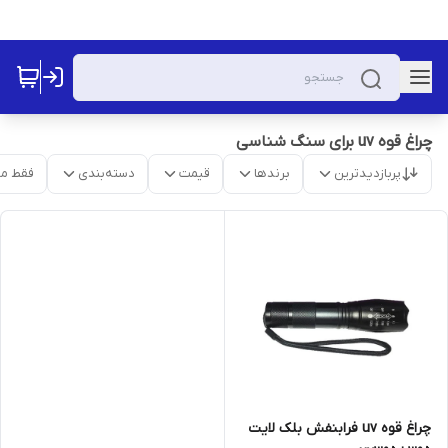
چراغ قوه uv برای سنگ شناسی
پربازدیدترین
برندها
قیمت
دسته‌بندی
فقط م
چراغ قوه uv فرابنفش بلک لایت