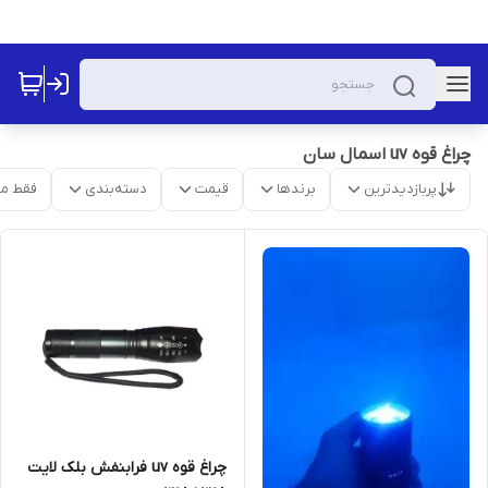
چراغ قوه uv اسمال سان
پربازدیدترین
برندها
قیمت
دسته‌بندی
فقط م
چراغ قوه uv فرابنفش بلک لایت