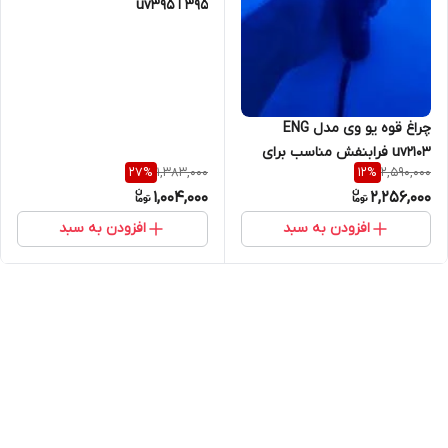
395 ا uv395
چراغ قوه یو وی مدل ENG
uv2103 فرابنفش مناسب برای
1,383,000
2,590,000
27
%
12
%
کمپینگ و طبیعت گردی و شکار
1,004,000
2,256,000
عقرب و جانوران
افزودن به سبد
افزودن به سبد