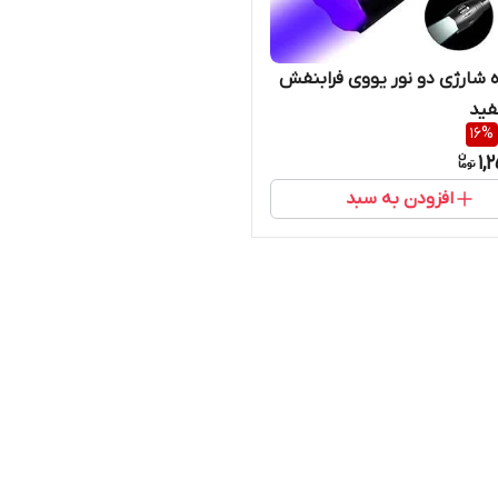
ه شارژی دو نور یووی فرابنفش
فید
16
%
1,
افزودن به سبد