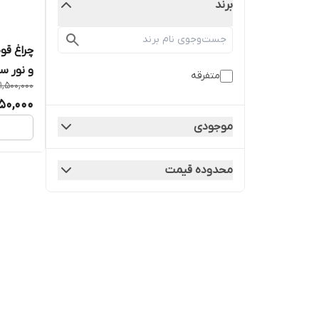
برند
چراغ قو
و نور س
متفرقه
1,500,000
250,000
موجودی
محدوده قیمت