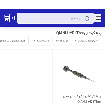
پیچ گوشتیQIANLI 3D iThor
پربازدیدترین
برندها
دسته‌بندی
فقط محصولات موجو
پیچ گوشتی تکی کیانلی مدل
QIANLI 3D iThor