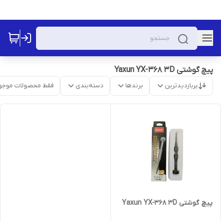
پیچ گوشتی Yaxun YX-368 3D
پربازدیدترین
برندها
دسته‌بندی
فقط محصولات موجو
پیچ گوشتی Yaxun YX-368 3D