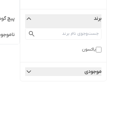
پیچ گوشتی 368 3D
برند
ناموجود
یاکسون
موجودی