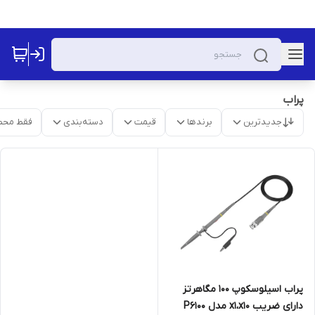
پراب
جدیدترین
برندها
قیمت
دسته‌بندی
فقط محص
پراب اسیلوسکوپ 100 مگاهرتز
دارای ضریب x1،x10 مدل P6100