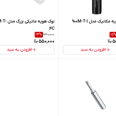
مکانیک مدل 900M-T-I
4C
24
%
730,000
15
550,000
5
افزودن به سبد
افزودن به سبد