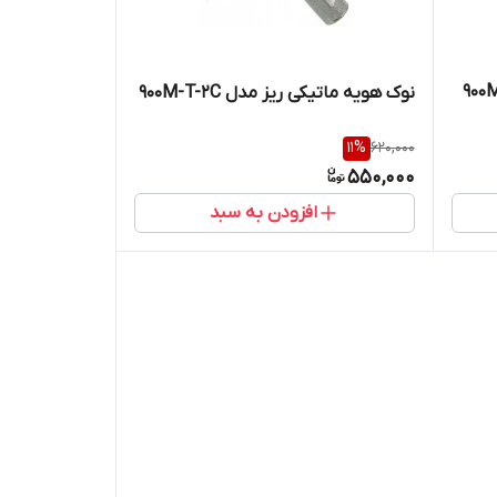
نوک هویه ماتیکی بزرگ مدل 900M-T-
نوک هویه ماتیکی ریز مدل 900M-T-2C
11
%
620,000
550,000
افزودن به سبد