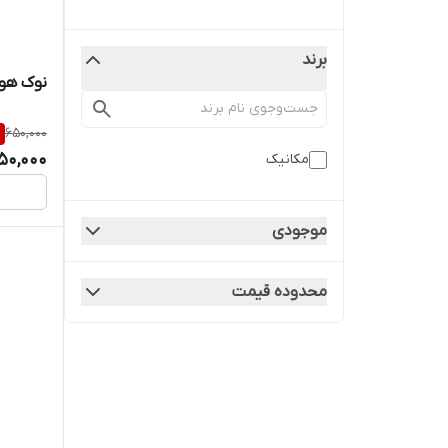
برند
نوک هویه 
%
650,000
50,000
مکانیک
موجودی
محدوده قیمت