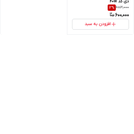
دی کد 40w
683,000
12
%
600,000
افزودن به سبد