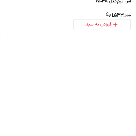
اس تیم مدل W103A
1,533,000
افزودن به سبد