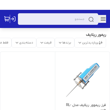
ریمور ریلایف
پربازدیدترین
برندها
قیمت
دسته‌بندی
فقط م
فرز ریموور ریلایف مدل RL-