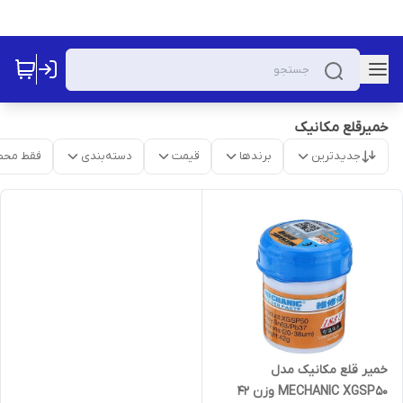
خمیرقلع مکانیک
جدیدترین
برندها
قیمت
دسته‌بندی
فقط محص
خمیر قلع مکانیک مدل
MECHANIC XGSP50 وزن 42