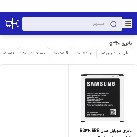
باتری g360
جدیدترین
برندها
قیمت
دسته‌بندی
فقط محص
باتری موبایل مدل BG360BBE