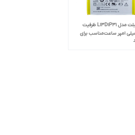
باتری تبلت مدل L13D1P31 ظرفیت
35 میلی امپر ساعت مناسب برای
Tab3