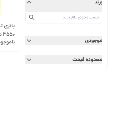
برند
50
موجودی
ناموجود
تبلت لنوو 
محدوده قیمت