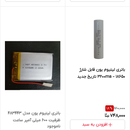
باتری لیتیوم یون قابل شارژ
3200ma – 18650 تاریخ جدید
920,000
18
%
باتری لیتیوم یون مدل 483443
748,000
ظرفیت 600 میلی آمپر ساعت
افزودن به سبد
ناموجود