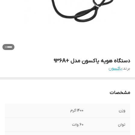
دستگاه هویه یاکسون مدل +936A
برند:
یاکسون
مشخصات
وزن
1400 گرم
توان
60 وات