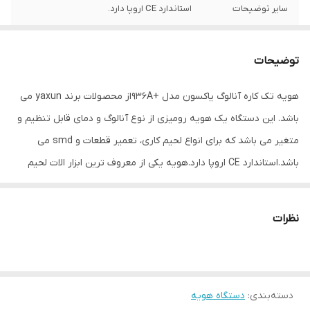
سایر توضیحات
استاندارد CE اروپا دارد.
ابعاد
20x10x18 سانتی‌متر
توضیحات
هویه تک کاره آنالوگ یاکسون مدل +936Aاز محصولات برند yaxun می
باشد. این دستگاه یک هویه رومیزی از نوع آنالوگ و دمای قابل تنظیم و
متغیر می باشد که برای انواع لحیم کاری، تعمیر قطعات و smd می
باشد.استاندارد CE اروپا دارد.هویه یکی از معروف ترین ابزار الات لحیم
کاری است که ساده ترین آن از یک دسته و یک میله فلزی تشکیل شده
که با گرم شدن میله می توان آلیاژ لحیم را ذوب نمود . روش گرم شدن
نظرات
نوک میله هویه به روش های مختلف صورت می گیرد که معروف ترین
آن استفاده از المنت برقی است . هویه ها به دو دسته هویه با دمای
ثابت و متغیر تقسیم می شوند که در نوع متغیر می توان دمای نوک
دسته‌بندی
:
دستگاه هویه
هویه را بسته به آلیاژ های مختلف و قطعه لحیم کاری تغییر داد . نوک