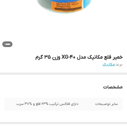
خمیر قلع مکانیک مدل XG-40 وزن 35 گرم
برند:
مکانیک
مشخصات
سایر توضیحات
دارای فلاکس ترکیب %63 قلع و %37 سرب