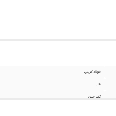
فولاد کربنی
فلز
کف چین
کاور