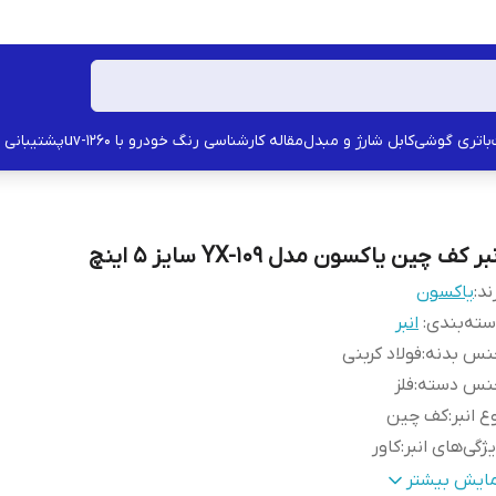
باتری گوشی
کابل شارژ و مبدل
مقاله کارشناسی رنگ خودرو با uv-1260
پشتیبانی
بر کف چین یاکسون مدل YX-109 سایز 5 اینچ
ند:
یاکسون
ته‌بندی
:
انبر
نس بدنه
:
فولاد کربنی
نس دسته
:
فلز
ع انبر
:
کف چین
ژگی‌های انبر
:
کاور
عاد
:
120x60x30 میلی‌متر
مایش بیشتر