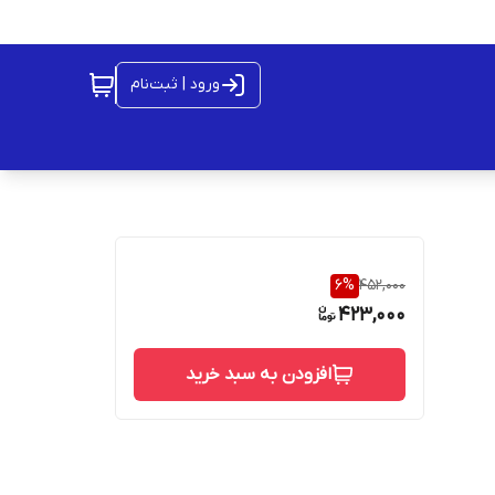
ورود | ثبت‌نام
6
%
452,000
423,000
افزودن به سبد خرید