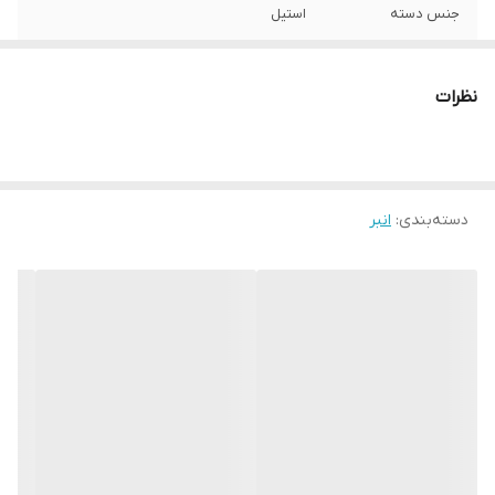
جنس دسته
استیل
حداکثر میزان باز
20 میلی متر
شدن
نظرات
نوع انبر
پنس
رنگ
استیل
دسته‌بندی
:
انبر