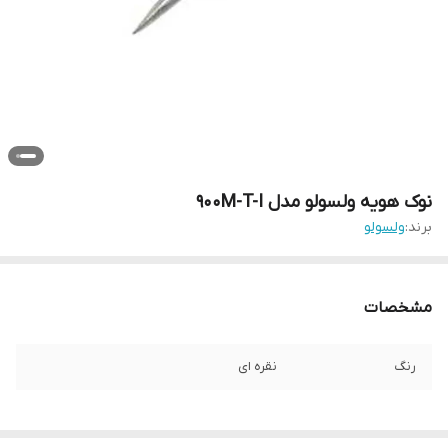
نوک هویه ولسولو مدل 900M-T-I
برند:
ولسولو
مشخصات
رنگ
نقره ای