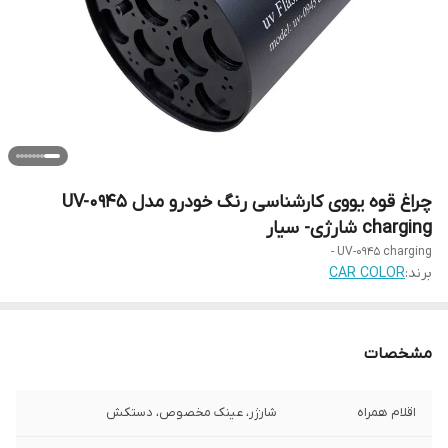
چراغ قوه یووی کارشناسی رنگ خودرو مدل UV-0945
charging شارژی- سیار
UV-0945 charging -
برند:
CAR COLOR
مشخصات
اقلام همراه
شارژر، عینک مخصوص، دستکش