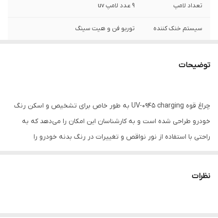
تعداد لامپ
9 عدد لامپ uv
سیستم خنک کننده
توربو فن و هیت سینگ
وزن
1200 گرم
توضیحات
نحوه استفاده
خودروي مورد نظر را در مکاني کاملا تاريک قرار
داده و نور اين چراغ را روي بدنه خودرو
انداخته تا رنگ شدگي يا بتونه کاري ها نمايان
چراغ قوه UV-0945 charging به طور خاص برای تشخیص و اسکن رنگ
شود
خودرو طراحی شده است و به کارشناسان این امکان را می‌دهد که به
راحتی با استفاده از نور نواقص و تغییرات در رنگ بدنه خودرو را
شناسایی کنند.این چراغ قوه قادر است دو رنگی‌ها، تعویض رنگ و وجود
لایه‌های بتونه را به وضوح آشکار کند. این چراغ قوه با 9 ال ای دی یو وی
نظرات
با توان مجموع 45وات، نوری قوی و متمرکز را در تاریکی فراهم می‌کند
زمانی که خودروها رنگ می‌شوند، ممکن است در برخی نقاط تغییر رنگ یا
لایه‌های اضافی از بتونه وجود داشته باشد که با چشم غیرمسلح قابل