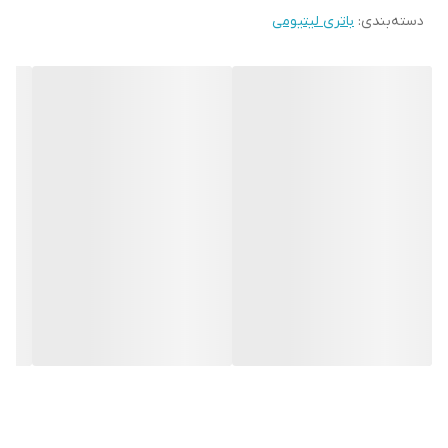
دسته‌بندی
:
باتری لیتیومی
این نوع باتری معروف به مدل آدامسی نیز می باشد.
موارد استفاده : قابل استفاده در انواع موبایل ها تبلت ها دستگاههای
اندازه گیری فرستندههای رادیویی هندزفریهای بلوتوث و در کل هر
دستگاهی که نیاز به ظرفیت بالای باتری و ضخامت کم و وزن کم دارند،
می باشد.