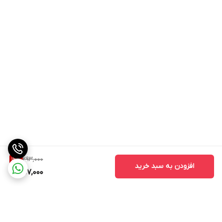
293,000
12
%
افزودن به سبد خرید
257,000