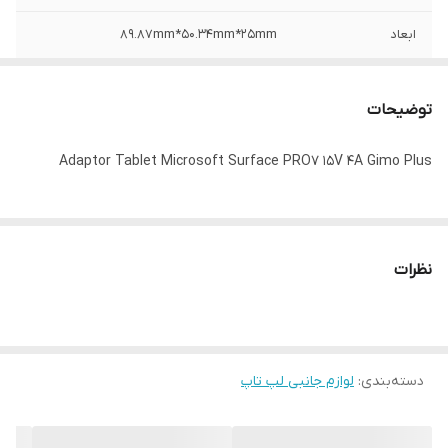
ابعاد
89.87mm*50.34mm*25mm
گارانتی
6 ماه گارانتی تعویض
توضیحات
وزن
179gr
Adaptor Tablet Microsoft Surface PRO7 15V 4A Gimo Plus
نظرات
دسته‌بندی
:
لوازم جانبی لپ تاپ