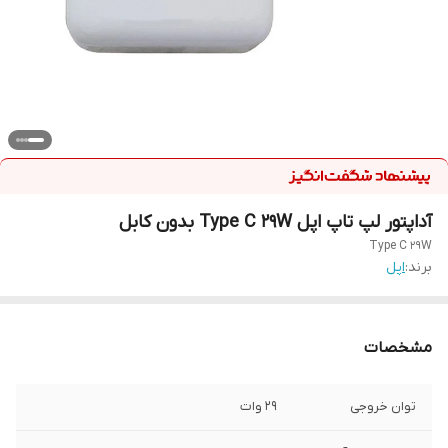
آداپتور لپ تاپ اپل Type C 29W بدون کابل
Type C 29W
برند:
اپل
مشخصات
توان خروجی
29 وات