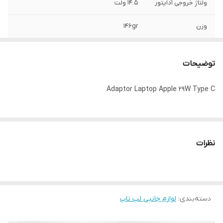
ولتاژ خروجی آداپتور
14.5 ولت
وزن
146gr
ابعاد
10cm*5.5cm*3cm
توضیحات
گارانتی
6 ماه گارانتی تعویض
Adaptor Laptop Apple 29W Type C
نظرات
دسته‌بندی
:
لوازم جانبی لپ تاپ