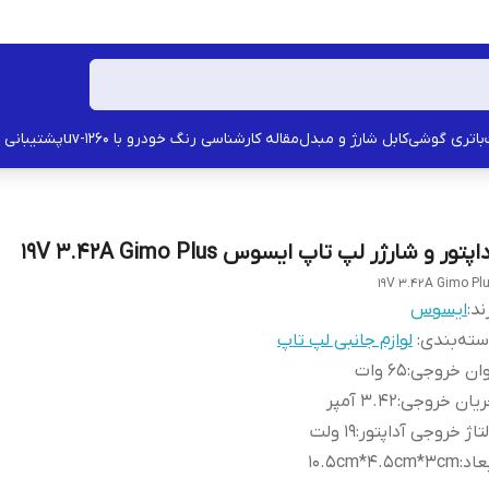
باتری گوشی
کابل شارژ و مبدل
مقاله کارشناسی رنگ خودرو با uv-1260
پشتیبانی
اپتور و شارژر لپ تاپ ایسوس 19V 3.42A Gimo Plus
19V 3.42A Gimo Pl
ند:
ایسوس
ته‌بندی
:
لوازم جانبی لپ تاپ
وان خروجی
:
65 وات
ریان خروجی
:
3.42 آمپر
تاژ خروجی آداپتور
:
19 ولت
عاد
:
10.5cm*4.5cm*3cm