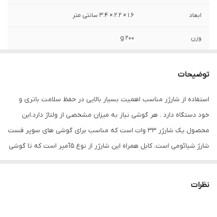
ابعاد
1.6 × 2.2 × 3.4 سانتی متر
وزن
200 g
ولتاژ ورودی
100-240 ولت
توضیحات
تعداد درگاه خروجی
1 عدد USB 2.0
استفاده از شارژر مناسب اهمیت بسیار بالایی در حفظ سلامت باتری و
شدت جریان خروجی
3.0 آمپر مخصوص تبلت و موبایل , 1.3 آمپر
خود دستگاه دارد . هر گوشی نیاز به میزان مشخصی از ولتاژ دارد.این
مخصوص موبایل , 2.5 آمپر مخصوص تبلت و
موبایل
محصول یک شارژر 33 وات است که مناسب برای گوشی های سوپر فست
شارژ شیائومی است. کابل همراه این شارژر از نوع 5آمپر است که تا گوشی
کابل همراه
USB Type-C
های 67 وات را نیز پشتیبانی میکند دیگر ویژگی این کابل قابلیت دیتا
ولتاژ خروجی
۵.۰ ولت
است که از آن میتوانید برای انتقال اطلاعات نیز استفاده کنید.این شارژر
نظرات
داخل پک (توربو) که توسط فروشنده برای سهولت در بسته بندی و
ارسال طراحی شده ، قرار دارد.