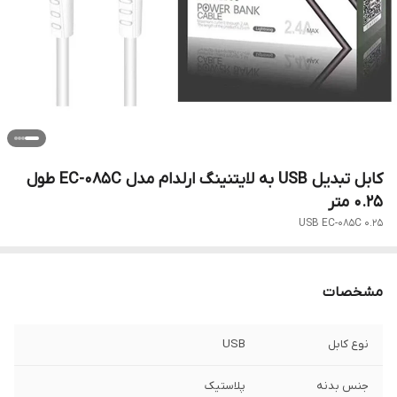
کابل تبدیل USB به لایتنینگ ارلدام مدل EC-085C طول
0.25 متر
USB EC-085C 0.25
مشخصات
نوع کابل
USB
جنس بدنه
پلاستیک