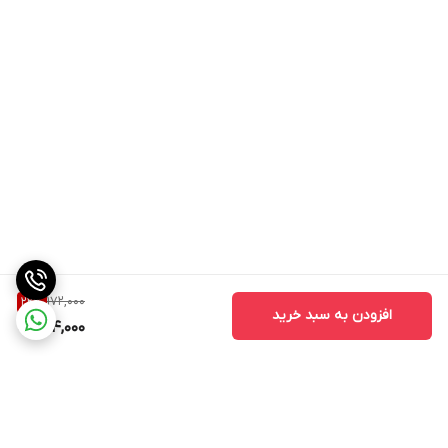
172,000
22
%
افزودن به سبد خرید
134,000