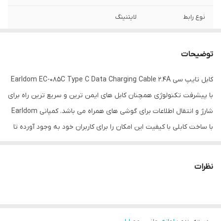
نوع رابط
لایتنینگ
توضیحات
کابل تایپ سی Earldom EC-085C Type C Data Charging Cable 2.4A
با پیشرفت تکنولوژی همچنان کابل های ایمن ترین و سریع ترین راه برای
شارژ و انتقال اطلاعات برای گوشی های همراه می باشد. کمپانی Earldom
با ساخت کابلی با کیفیت این امکان را برای کاربران خود به وجود آورده تا
بتوانند به راحتی گوشی همراه خود را با سرعت بالا و با اطمینان خاطر
شارژ بکنند.
نظرات
کابل Earldom EC-085C به شما این امکان را می دهد تا بتوانید گوشی
موبایل خود را با شدت جریان و ولتاژ 5V-2.4A شارژ کنید که سرعت
مطلوبی برای شارژ محسوب می شود در ضمن این کابل از فناوری فست