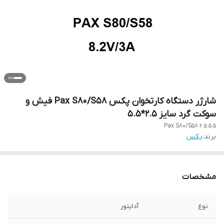
شارژر دستگاه کارتخوان پکس Pax S80/S58 فیش و
سوکت گرد سایز 2.5*5.5
Pax S80/S58 2.5 5.5
برند:
پکس
مشخصات
نوع
آداپتور