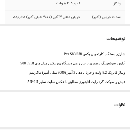
ولتاژ
فابریک 8.2 ولت
شدت جریان (آمپر)
جریان دهی 3 آمپر (3000 میلی آمپر) ماکزیمم
طول سیم
در یک طرف بالای یک متر و به صورت گرد و
ضخیم
توضیحات
سر فیش
فیش و سوکت گرد رایت آداپتوری مطابق
شارژر دستگاه کارتخوان پکس Pax S80/S58
آداپتور سوئیچینگ رومیزی یا بین راهی دستگاه پوز پکس مدل های S80 , S58
ولتاژ فابریک 8.2 ولت و جریان دهی 3 آمپر (3000 میلی آمپر) ماکزیمم
فیش و سوکت گرد رایت آداپتوری مطابق با عکس سایت سایز 2.5*5.5
طول سیم در یک طرف بالای یک متر و به صورت گرد و ضخیم
دارای کیفیت ساخت بالا و جریان دهی واقعی و دقت ولتاژ بالا
نظرات
کابل برق مناسب برای این آداپتور، مدل دوچاک و دو پین می باشد.
مدل آداپتور : هانتکی HUNTKEY PAX S80/S58