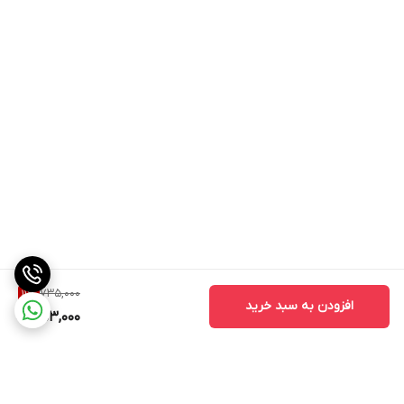
735,000
11
%
افزودن به سبد خرید
653,000