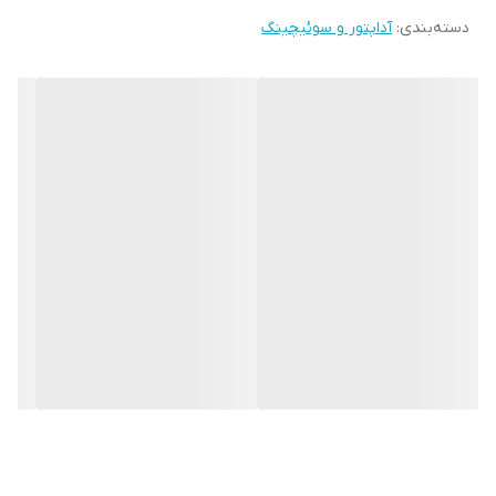
دسته‌بندی
:
آداپتور و سوئیچینگ
لطفاً به این نکته توجه فرمایید:
در بخش آداپتورهای موجود در سایت، به دلیل تنوع گسترده برندها و مدل‌های مختلف،
احتمال دارد محصول ارسالی از نظر ظاهری و برند با آنچه در تصویر مشاهده می‌کنید،
متفاوت باشد. با این حال، مشخصات اصلی محصول مانند ولتاژ، آمپر، طول سیم و نوع
نصب (رومیزی یا دیواری) دقیقاً مطابق با اطلاعات ذکر شده در سایت خواهد بود.
چنانچه برند خاص یا شکل ظاهری محصول برای شما اهمیت ویژه‌ای دارد، توصیه
می‌کنیم پیش از ثبت سفارش، با پشتیبانی فروشگاه تماس گرفته و از موجودی دقیق
محصول مورد نظرتان اطمینان حاصل فرمایید.