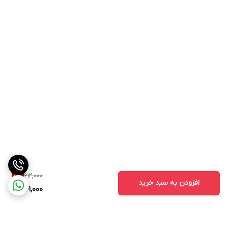
612,000
11
%
افزودن به سبد خرید
541,000