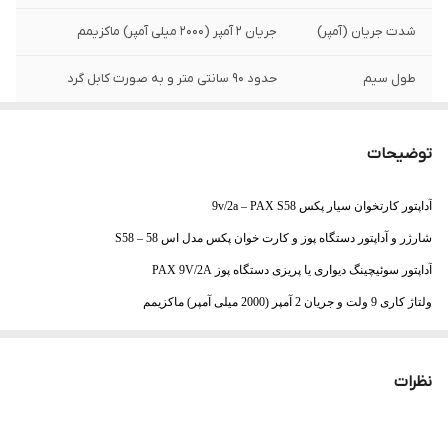
شدت جریان (آمپر)
جریان 2 آمپر (2000 میلی آمپر) ماکزیمم
طول سیم
حدود 90 سانتی متر و به صورت کابل گرد
توضیحات
آداپتور کارتخوان سیار پکس 9v/2a – PAX S58
شارژر و آداپتور دستگاه پوز و کارت خوان پکس مدل اس 58 – S58
آداپتور سوئیچینگ دیواری یا پریزی دستگاه پوز PAX 9V/2A
ولتاژ کاری 9 ولت و جریان 2 آمپر (2000 میلی آمپر) ماکزیمم
فیش و کانکتور سایز درشت گرد با ابعاد 5.5 در 2.5 میلی متر
طول سیم حدود 90 سانتی متر و به صورت کابل گرد
نظرات
جریان برق به صورت مثبت وسط و منفی بدنه (استاندارد)