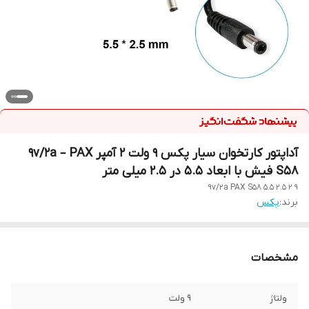
آداپتور کارتخوان سیار پکس 9 ولت 2 آمپر 9v/2a – PAX
S58 فیش با ابعاد 5.5 در 2.5 میلی متر
9 2 9v/2a PAX S58 5.5 2.5
برند:
پکس
مشخصات
ولتاژ
9 ولت