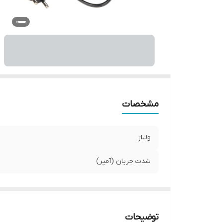
مشخصات
ولتاژ
شدت جریان (آمپر)
توضیحات