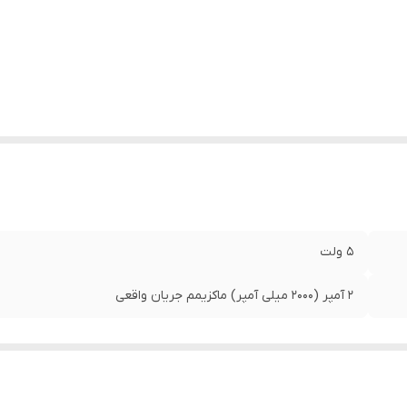
5 ولت
2 آمپر (2000 میلی آمپر) ماکزیمم جریان واقعی