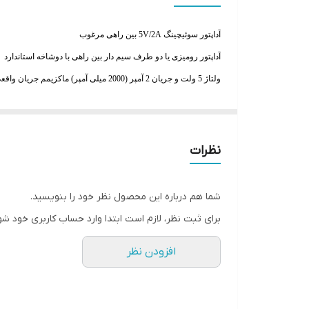
آداپتور سوئیچینگ 5V/2A بین راهی مرغوب
آداپتور رومیزی یا دو طرف سیم دار بین راهی با دوشاخه استاندارد
ولتاژ 5 ولت و جریان 2 آمپر (2000 میلی آمپر) ماکزیمم جریان واقعی
فیش آداپتوری استاندارد با ابعاد 5.5 در 2.1 میلی متر 2.1*5.5
طول سیم در هر طرف بالای یک متر و به صورت کابل گرد و ضخیم
جریان برق به صورت مثبت وسط و منفی بدنه (استاندارد)
نظرات
دارای کیفیت ساخت بالا و جریان دهی واقعی و دوشاخه استاندارد ای
شما هم درباره این محصول نظر خود را بنویسید.
برای ثبت نظر، لازم است ابتدا وارد حساب کاربری خود شو
لطفاً به این نکته توجه فرمایید:
افزودن نظر
در بخش آداپتورهای موجود در سایت، به دلیل تنوع گسترد
این حال، مشخصات اصلی محصول مانند ولتاژ، آمپر، طول س
چنانچه برند خاص یا شکل ظاهری محصول برای شما اهمی