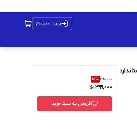
ورود | ثبت‌نام
 آمپر 5V/2A فیش استاندارد
18
%
490,000
399,000
افزودن به سبد خرید