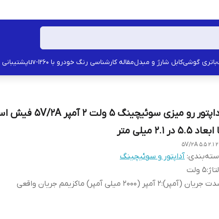
باتری گوشی
کابل شارژ و مبدل
مقاله کارشناسی رنگ خودرو با uv-1260
پشتیبانی
آداپتور رو میزی سوئیچینگ 5 ولت 2
بعاد 5.5 در 2.1 میلی متر
ته‌بندی
:
آداپتور و سوئیچینگ
تاژ
:
5 ولت
ت جریان (آمپر)
:
2 آمپر (2000 میلی آمپر) ماکزیمم جریان واقعی