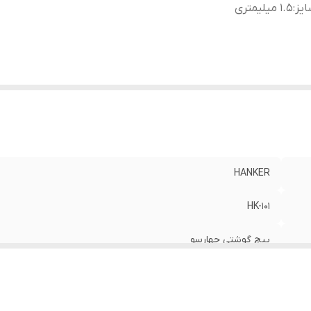
یز
:
1.5 میلیمتری
HANKER
HK-101
پیچ گوشتی چهارسو
1.5 میلیمتری