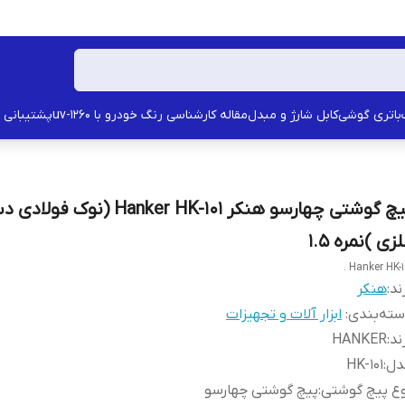
باتری گوشی
کابل شارژ و مبدل
مقاله کارشناسی رنگ خودرو با uv-1260
پشتیبانی
پیچ گوشتی چهارسو هنکر Hanker HK-101 (نوک ف
زی )نمره ۱.۵
Hanker HK-101
ند:
هنکر
ته‌بندی
:
ابزار آلات و تجهیزات
ند
:
HANKER
دل
:
HK-101
ع پیچ گوشتی
:
پیچ گوشتی چهارسو