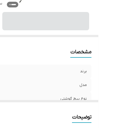
سا
مشخصات
برند
مدل
نوع پیچ گوشتی
سایز
توضیحات