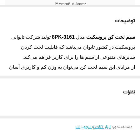
3.5mm2, 5.5mm2
سختی بدنه و لبه
55˚~65˚ HR30N
توضیحات
طول ابزار
170 میلی متر
سیم لخت کن پروسکیت
مدل
8PK-3161
تولید شرکت تایوانی
پروسکیت در کشور تایوان می‌باشد که قابلیت لخت کردن
تولید کشور
تایوان
سایزهای متنوعی از سیم ها را برای کاربر فراهم می‌کند.
از مزایای این سیم لخت کن می‌توان به وزن کم و کاربری آسان
آن اشاره کرد.
نظرات
مناسب برای سیم
2
2
2
2
2
های
5.5mm
,
3.5mm
,
2.0mm
,
1.25mm
,
0.9mm
(AWG: 18, 16, 14, 12, 10)
دسته‌بندی
:
ابزار آلات و تجهیزات
جنس بدنه
Low carbon steel