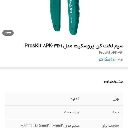
سیم لخت کن پروسکیت مدل ProsKit 8PK-3161
ProsKit 8PK-3161
برند:
پروسکیت
مشخصات
وزن
0.1 kg
برند
پروسکیت
مناسب برای
سیم های 0.9mm2, 1.25mm2, 2.0mm2,