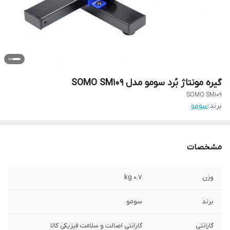
گیره مونتاژ بُرد سومو مدل SOMO SM109
SOMO SM109
برند:
سومو
مشخصات
وزن
0.7 kg
برند
سومو
گارانتی
گارانتی اصالت و سلامت فیزیکی کالا