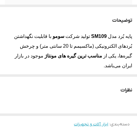
توضیحات
پایه بُرد مدل
SM109
تولید شرکت
سومو
با قابلیت نگهداشتن
بُردهای الکترونیکی (ماکسیمم تا 20 سانتی متر) و چرخش
گیره‌ها، یکی از
مناسب ترین گیره های مونتاژ
موجود در بازار
ایران می‌باشد.
پایه مونتاژ رومیزی SOMO SM109
از ترکیب
فلز و
پلاستیک
(مقاوم در برابر گرما) ساخته شده. وزن این گیره به
نظرات
نحوی است که
مانع از افتادن پایه
و یا
جابجایی ناخواسته
می‌شود.
گیره های استفاده شده از جنس پلاستیک با
قابلیت چرخش 360
درجه
می‌باشد.
دسته‌بندی
:
ابزار آلات و تجهیزات
مناسب برای لحیم کاری انواع بُرد الکترونیکی (PCB)