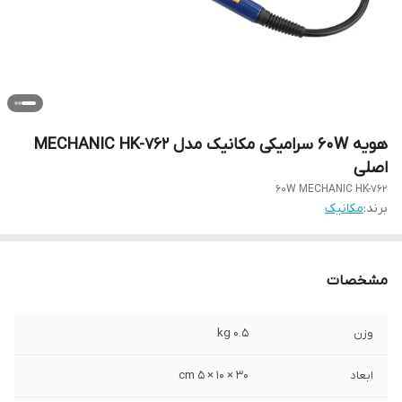
هویه 60W سرامیکی مکانیک مدل MECHANIC HK-762
اصلی
60W MECHANIC HK-762
برند:
مکانیک
مشخصات
وزن
0.5 kg
ابعاد
30 × 10 × 5 cm