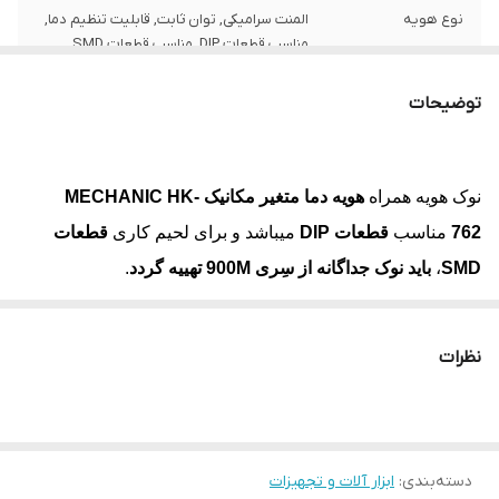
نوع هویه
المنت سرامیکی, توان ثابت, قابلیت تنظیم دما,
مناسب قطعات DIP, مناسب قطعات SMD
توان هویه (وات)
60 وات
توضیحات
سِری نوک هویه
سِری 900M
نوک هویه همراه
هویه دما متغیر
مکانیک MECHANIC HK-
برند
مکانیک
762
مناسب
قطعات DIP
میباشد و برای لحیم کاری
قطعات
گارانتی
گارانتی اصالت و سلامت فیزیکی کالا
SMD
،
باید نوک جداگانه از سِری 900M تهییه گردد
.
المنت
MECHANIC HK-762 Soldering Iron
از
جنس
سرامیک
با توان
60 وات
می‌باشد که گرم شدن سریع هویه
نظرات
را برای کاربر فراهم می‌کند.
قابلیت کنترل دما
(ولوم) بازه
480 ~ 200 درجه سانتی گراد
دسته‌بندی
:
ابزار آلات و تجهیزات
المنت سرامیکی
با کیفیت