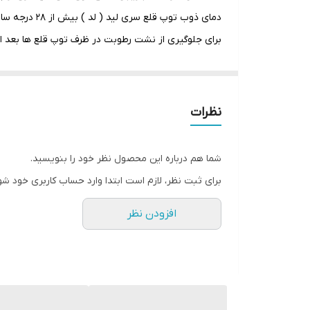
دمای ذوب توپ قلع سری لید ( لد ) بیش از 28 درجه سانتی گراد میباشد .
برای جلوگیری از نشت رطوبت در ظرف توپ قلع ها بعد از
قلع ها دارای تاریخ مصرف میباشد ، هر قوطی گوی دارا
تعداد 10000 عدد در هر بسته می باشد.
این توپ قلع برای پایه سازی قطعات BGA برای تعمیرکارهای موبایل و تبلت مناسب می باشد.
نظرات
دارای استانداردهای EU ROHS و REACH
با قابلیت اطمینان بالا ، خواص مکانیکی عالی ، مقاومت در 
شما هم درباره این محصول نظر خود را بنویسید.
مقاوم در برابر اکسیداسیون
برای ثبت نظر، لازم است ابتدا وارد حساب کاربری خود شو
تعداد بالا توپ قلع دیده
افزودن نظر
مناسب لحیم کاری بردهای الکترونیکی، آی سی
کالیبراسیون اتوماتیک