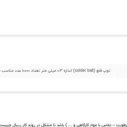
توپ قلع (solder ball) اندازه ۰.۳ میلی متر تعداد ۱۰۰۰۰ عدد مناسب برای پایه سازی قطعات BGA
بت – تماس با مواد کارگاهی و …. ) باشد تا مشکل در روند کار ریبال چیپست 