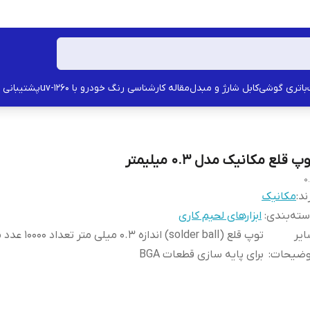
باتری گوشی
کابل شارژ و مبدل
مقاله کارشناسی رنگ خودرو با uv-1260
پشتیبانی
پ قلع مکانیک مدل 0.3 میلیمتر
0
ند:
مکانیک
ته‌بندی
:
ابزارهای لحیم کاری
یر
توپ قلع (solder ball) انداز
وضیحات
:
برای پایه سازی قطعات BGA