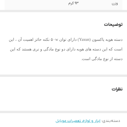
وزن
93 گرم
ابعاد
27 × 10 × 4 سانتیمتر
توضیحات
جنس بدنه
پلاستیکی
دسته هویه یاکسون (Yaxun) دارای توان ۵۰w نکته حائز اهمیت آن ، این
کیفیت کالا
اصل
است که این دسته های هویه دارای دو نوع مادگی و نری هستند که این
دسته از نوع مادگی است.
نظرات
دسته‌بندی
:
ابزار و لوازم تعمیرات موبایل