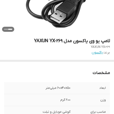
لامپ یو وی یاکسون مدل YAXUN YX-269
YAXUN YX-269
برند:
یاکسون
مشخصات
ابعاد
۶۰x۴۰x۵۰ میلی‌متر
وزن
۲۰۰ گرم
مناسب برای
گوشی موبایل و تبلت