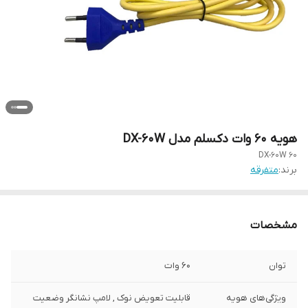
هویه 60 وات دکسلم مدل DX-60W
60 DX-60W
برند:
متفرقه
مشخصات
توان
60 وات
ویژگی‌های هویه
قابلیت تعویض نوک , لامپ نشانگر وضعیت