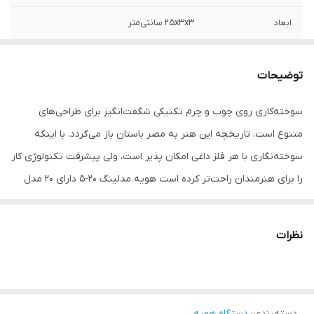
ابعاد
25x3x3 سانتی‌متر
توضیحات
سوخته‌کاری روی چوب و چرم تکنیکی شگفت‌انگیز برای طراحی‌های
متنوع است. تاریخچه این هنر به مصر باستان باز می‌گردد. با اینکه
سوخته‌نگاری با هر فلز داغی امکان پذیر است، ولی پیشرفت تکنولوژی کار
را برای هنرمندان راحت‌تر کرده است هویه مدلینگ 20-5 دارای 20 مدل
سری زیبا و حذاب، و یک تیغ مخصوص یکی از بهترین ها و به صرفه
ترین ها ، برای طراحی های خاص و هنرمندانه و فوق العاده روی چرم و
نظرات
چوب میباشد.
دسته‌بندی
:
دستگاه هویه