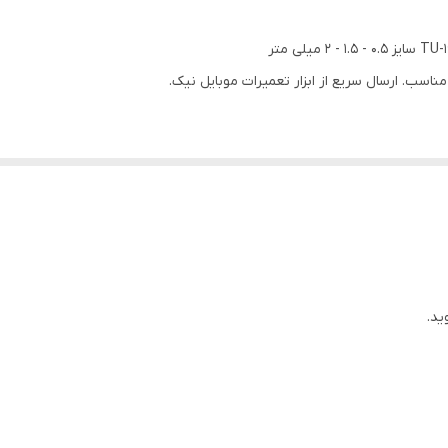
وایر شو
قفل , کاور
اسب. ارسال سریع از ابزار تعمیرات موبایل نیک.
زرد
ید.