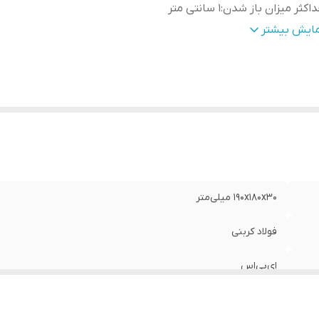
اکثر میزان باز شدن
:
1 سانتی متر
ع انبر
:
وایر شو
مایش بیشتر
ژگی‌های انبر
:
قفل , کاور
نگ
:
زرد
190x180x30 میلی‌متر
فولاد کربنی
ای‌بی‌اس
1 سانتی متر