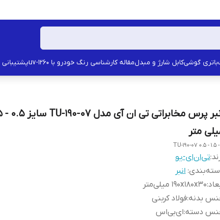
باتری گوشی
کابل شارژ و مبدل
مقاله کارشناسی رنگ خودرو با uv-1260
پشتیبانی
یلی متر
TU-190-07 0.5 - 1.5 -
ند:
تی‌ان‌ای-یو
ته‌بندی
:
انبر
عاد
:
190x180x30 میلی‌متر
نس بدنه
:
فولاد کربنی
نس دسته
:
ای‌بی‌اس