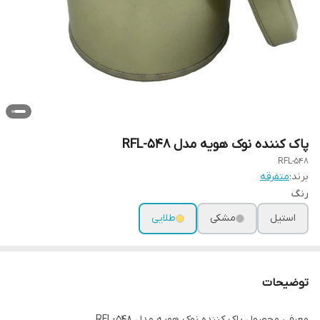
پاک کننده نوک هویه مدل RFL-548
RFL-548
برند:
متفرقه
رنگ
استیل
مشکی
طلایی
توضیحات
معرفی محصول پاک کننده نوک هویه مدل RFL-548