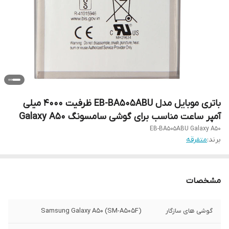
باتری موبایل مدل EB-BA505ABU ظرفیت ۴۰۰۰ میلی
آمپر ساعت مناسب برای گوشی سامسونگ Galaxy A50
EB-BA505ABU Galaxy A50
برند:
متفرقه
مشخصات
گوشی های سازگار
Samsung Galaxy A50 (SM-A505F)