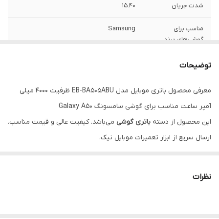
شدت جریان
۱۵.۴۰
مناسب برای
Samsung
گوشی‌های برند
ولتاژ باتری
۳.۷ ولت
توضیحات
معرفی محصول باتری موبایل مدل EB-BA505ABU ظرفیت ۴۰۰۰ میلی
آمپر ساعت مناسب برای گوشی سامسونگ Galaxy A50
این محصول از دسته
باتری گوشی
می‌باشد. کیفیت عالی و قیمت مناسب.
ارسال سریع از ابزار تعمیرات موبایل نیک.
ویژگی‌ها
مناسب برای تعمیرات موبایل
نظرات
ضمانت اصالت کالا
پشتیبانی تخصصی