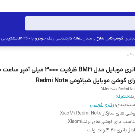
باتری گوشی
کابل شارژ و مبدل
مقاله کارشناسی رنگ خودرو با uv-1260
پشتیبانی
گوشی
باتری موبایل مدل BM21 ظرفیت 3000 میلی آ
ای گوشی موبایل شیائومی Redmi Note
BM21 3000 Redmi No
ند:
متفرقه
ته‌بندی
:
باتری گوشی
شی های سازگار
:
XiaoMi Redmi Note
اسب برای گوشی‌های برند
:
Xiaomi
تاژ باتری
:
4.40 ولت ولت