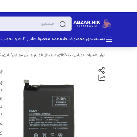
دسته‌بندی محصولات
خانه
همه محصولات
ابزار آلات و تجهیزات
ابزار تعمیرات موبایل نیک
/
کالای دیجیتال
/
لوازم جانبی موبایل
/
باتری 
بر
te
بر
دس
گو
من
ول